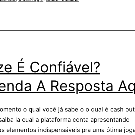
unciona
E
Bônus
isponíveis
2025
ze É Confiável?
enda A Resposta Aq
mento o qual você já sabe o o qual é cash out
 saiba la cual a plataforma conta apresentando
es elementos indispensáveis pra uma ótima joga