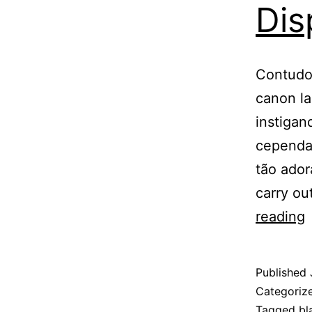
Dis
Contudo
canon la
instigan
cependan
tão ador
carry ou
B
reading
A
»
Published
A
Categoriz
Tagged
bl