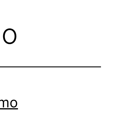
no
omo