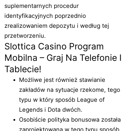
suplementarnych procedur
identyfikacyjnych poprzednio
zrealizowaniem depozytu i według tej
przetworzeniu.
Slottica Casino Program
Mobilna – Graj Na Telefonie I
Tablecie!
Możliwe jest również stawianie
zakładów na sytuacje rzekome, tego
typu w który sposób League of
Legends i Dota dwóch.
Osobiście polityka bonusowa została
zaprojektowana w tego typu sposób,