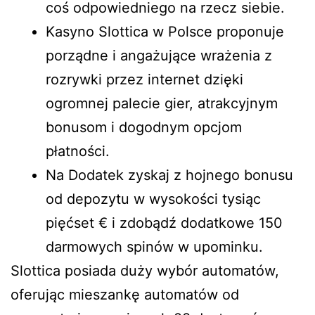
coś odpowiedniego na rzecz siebie.
Kasyno Slottica w Polsce proponuje
porządne i angażujące wrażenia z
rozrywki przez internet dzięki
ogromnej palecie gier, atrakcyjnym
bonusom i dogodnym opcjom
płatności.
Na Dodatek zyskaj z hojnego bonusu
od depozytu w wysokości tysiąc
pięćset € i zdobądź dodatkowe 150
darmowych spinów w upominku.
Slottica posiada duży wybór automatów,
oferując mieszankę automatów od