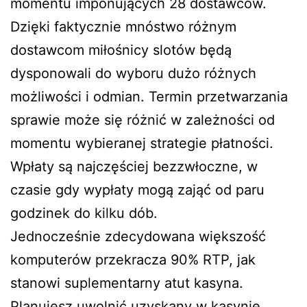
momentu imponujących 28 dostawców.
Dzięki faktycznie mnóstwo różnym
dostawcom miłośnicy slotów będą
dysponowali do wyboru dużo różnych
możliwości i odmian. Termin przetwarzania
sprawie może się różnić w zależności od
momentu wybieranej strategie płatności.
Wpłaty są najczęściej bezzwłoczne, w
czasie gdy wypłaty mogą zająć od paru
godzinek do kilku dób.
Jednocześnie zdecydowana większość
komputerów przekracza 90% RTP, jak
stanowi suplementarny atut kasyna.
Planujesz uwolnić uzyskany w kasynie