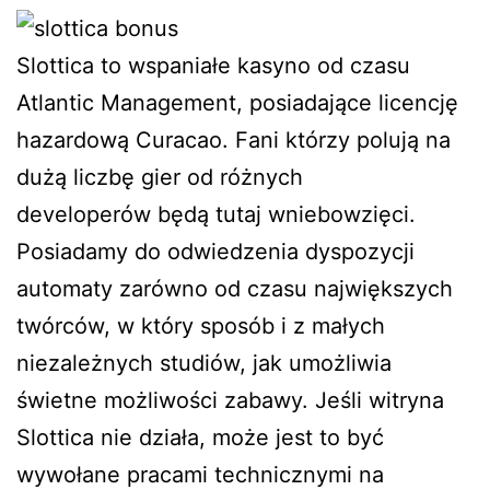
Slottica to wspaniałe kasyno od czasu
Atlantic Management, posiadające licencję
hazardową Curacao. Fani którzy polują na
dużą liczbę gier od różnych
developerów będą tutaj wniebowzięci.
Posiadamy do odwiedzenia dyspozycji
automaty zarówno od czasu największych
twórców, w który sposób i z małych
niezależnych studiów, jak umożliwia
świetne możliwości zabawy. Jeśli witryna
Slottica nie działa, może jest to być
wywołane pracami technicznymi na