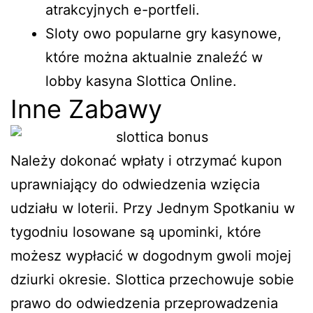
atrakcyjnych e-portfeli.
Sloty owo popularne gry kasynowe,
które można aktualnie znaleźć w
lobby kasyna Slottica Online.
Inne Zabawy
Należy dokonać wpłaty i otrzymać kupon
uprawniający do odwiedzenia wzięcia
udziału w loterii. Przy Jednym Spotkaniu w
tygodniu losowane są upominki, które
możesz wypłacić w dogodnym gwoli mojej
dziurki okresie. Slottica przechowuje sobie
prawo do odwiedzenia przeprowadzenia