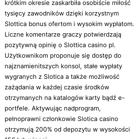
krótkim okresie zaskarbiła osobiście miłość
tysięcy zawodników dzięki korzystnym
Slottica bonus ofertom i wysokim wypłatom.
Liczne komentarze graczy potwierdzają
pozytywną opinię o Slottica casino pl.
Użytkownikom proponuje się dostęp do
najznamienitszych konsol, stałe wypłaty
wygranych z Slotica a także możliwość
zażądania w każdej czasie środków
otrzymanych na katalogów karty bądź e-
portfele. Aktywując nadprogram,
pełnoprawni członkowie Slotica casino
otrzymują 200% od depozytu w wysokości