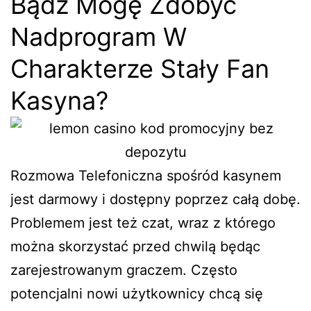
Bądź Mogę Zdobyć
Nadprogram W
Charakterze Stały Fan
Kasyna?
Rozmowa Telefoniczna spośród kasynem
jest darmowy i dostępny poprzez całą dobę.
Problemem jest też czat, wraz z którego
można skorzystać przed chwilą będąc
zarejestrowanym graczem. Często
potencjalni nowi użytkownicy chcą się