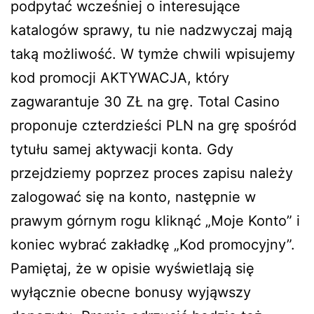
podpytać wcześniej o interesujące
katalogów sprawy, tu nie nadzwyczaj mają
taką możliwość. W tymże chwili wpisujemy
kod promocji AKTYWACJA, który
zagwarantuje 30 ZŁ na grę. Total Casino
proponuje czterdzieści PLN na grę spośród
tytułu samej aktywacji konta. Gdy
przejdziemy poprzez proces zapisu należy
zalogować się na konto, następnie w
prawym górnym rogu kliknąć „Moje Konto” i
koniec wybrać zakładkę „Kod promocyjny”.
Pamiętaj, że w opisie wyświetlają się
wyłącznie obecne bonusy wyjąwszy