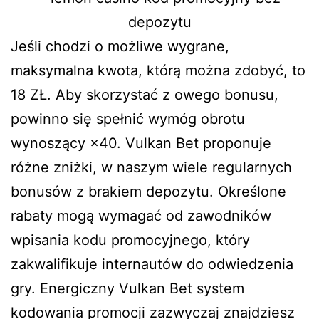
Jeśli chodzi o możliwe wygrane,
maksymalna kwota, którą można zdobyć, to
18 ZŁ. Aby skorzystać z owego bonusu,
powinno się spełnić wymóg obrotu
wynoszący ×40. Vulkan Bet proponuje
różne zniżki, w naszym wiele regularnych
bonusów z brakiem depozytu. Określone
rabaty mogą wymagać od zawodników
wpisania kodu promocyjnego, który
zakwalifikuje internautów do odwiedzenia
gry. Energiczny Vulkan Bet system
kodowania promocji zazwyczaj znajdziesz