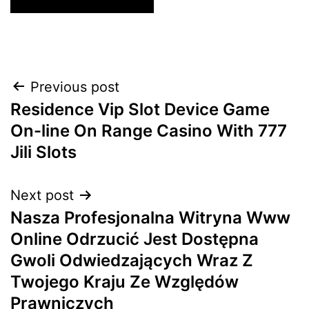
Previous post
Residence Vip Slot Device Game
On-line On Range Casino With 777
Jili Slots
Next post
Nasza Profesjonalna Witryna Www
Online Odrzucić Jest Dostępna
Gwoli Odwiedzających Wraz Z
Twojego Kraju Ze Względów
Prawniczych