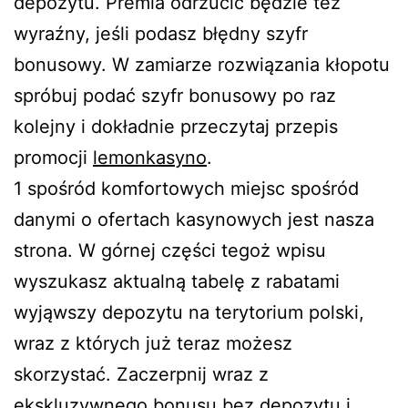
depozytu. Premia odrzucić będzie też
wyraźny, jeśli podasz błędny szyfr
bonusowy. W zamiarze rozwiązania kłopotu
spróbuj podać szyfr bonusowy po raz
kolejny i dokładnie przeczytaj przepis
promocji
lemonkasyno
.
1 spośród komfortowych miejsc spośród
danymi o ofertach kasynowych jest nasza
strona. W górnej części tegoż wpisu
wyszukasz aktualną tabelę z rabatami
wyjąwszy depozytu na terytorium polski,
wraz z których już teraz możesz
skorzystać. Zaczerpnij wraz z
ekskluzywnego bonusu bez depozytu i