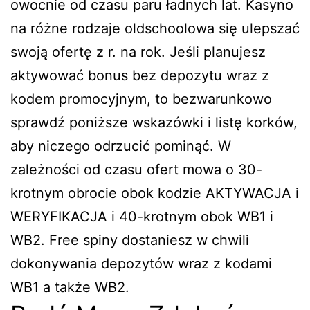
owocnie od czasu paru ładnych lat. Kasyno
na różne rodzaje oldschoolowa się ulepszać
swoją ofertę z r. na rok. Jeśli planujesz
aktywować bonus bez depozytu wraz z
kodem promocyjnym, to bezwarunkowo
sprawdź poniższe wskazówki i listę korków,
aby niczego odrzucić pominąć. W
zależności od czasu ofert mowa o 30-
krotnym obrocie obok kodzie AKTYWACJA i
WERYFIKACJA i 40-krotnym obok WB1 i
WB2. Free spiny dostaniesz w chwili
dokonywania depozytów wraz z kodami
WB1 a także WB2.