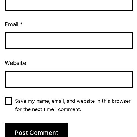
Email
*
Website
Save my name, email, and website in this browser
for the next time I comment.