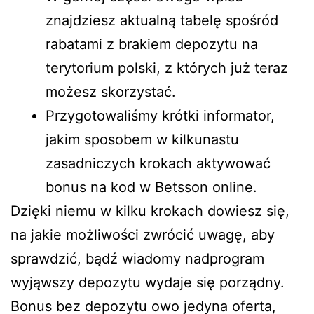
znajdziesz aktualną tabelę spośród
rabatami z brakiem depozytu na
terytorium polski, z których już teraz
możesz skorzystać.
Przygotowaliśmy krótki informator,
jakim sposobem w kilkunastu
zasadniczych krokach aktywować
bonus na kod w Betsson online.
Dzięki niemu w kilku krokach dowiesz się,
na jakie możliwości zwrócić uwagę, aby
sprawdzić, bądź wiadomy nadprogram
wyjąwszy depozytu wydaje się porządny.
Bonus bez depozytu owo jedyna oferta,