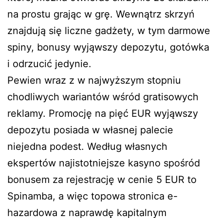
na prostu grając w grę. Wewnątrz skrzyń
znajdują się liczne gadżety, w tym darmowe
spiny, bonusy wyjąwszy depozytu, gotówka
i odrzucić jedynie.
Pewien wraz z w najwyższym stopniu
chodliwych wariantów wśród gratisowych
reklamy. Promocję na pięć EUR wyjąwszy
depozytu posiada w własnej palecie
niejedna podest. Według własnych
ekspertów najistotniejsze kasyno spośród
bonusem za rejestrację w cenie 5 EUR to
Spinamba, a więc topowa stronica e-
hazardowa z naprawdę kapitalnym